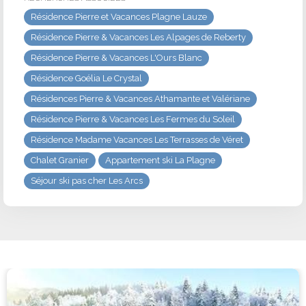
Résidence Pierre et Vacances Plagne Lauze
Résidence Pierre & Vacances Les Alpages de Reberty
Résidence Pierre & Vacances L'Ours Blanc
Résidence Goélia Le Crystal
Résidences Pierre & Vacances Athamante et Valériane
Résidence Pierre & Vacances Les Fermes du Soleil
Résidence Madame Vacances Les Terrasses de Véret
Chalet Granier
Appartement ski La Plagne
Séjour ski pas cher Les Arcs
#1