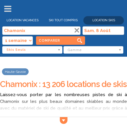
VENTES
FLASH
LOCATION VACANCES
SKI TOUT COMPRIS
LOCATION SKIS
COMPARER
Skis Seuls
Gamme
Haute-Savoie
Chamonix : 13 206 locations de skis
Laissez-vous porter par les nombreuses pistes de ski à
Chamonix sur les plus beaux domaines skiables au monde
avec du matériel de ski de qualité et au meilleur prix grâce à
Ski Express. Notre site vous permet de comparer les
nombreuses offres de
locations skis pas cher à Chamonix