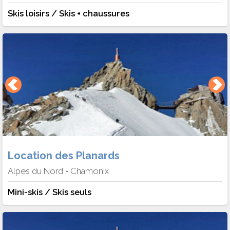
Skis loisirs / Skis + chaussures
Location des Planards
Alpes du Nord
Chamonix
-
Mini-skis / Skis seuls