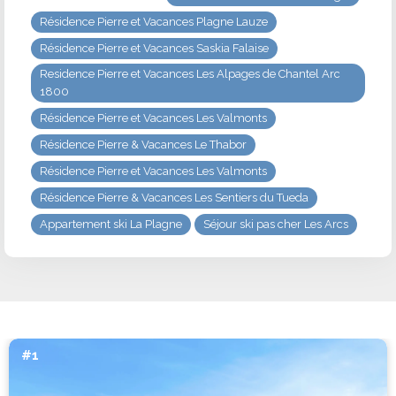
Résidence Pierre et Vacances Plagne Lauze
Résidence Pierre et Vacances Saskia Falaise
Residence Pierre et Vacances Les Alpages de Chantel Arc
1800
Résidence Pierre et Vacances Les Valmonts
Résidence Pierre & Vacances Le Thabor
Résidence Pierre et Vacances Les Valmonts
Résidence Pierre & Vacances Les Sentiers du Tueda
Appartement ski La Plagne
Séjour ski pas cher Les Arcs
#1