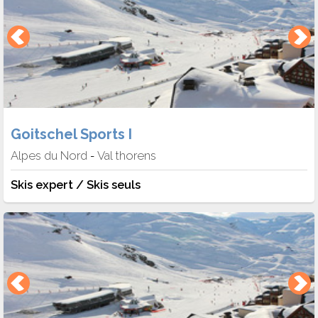
Goitschel Sports I
Alpes du Nord
Val thorens
-
Skis expert / Skis seuls