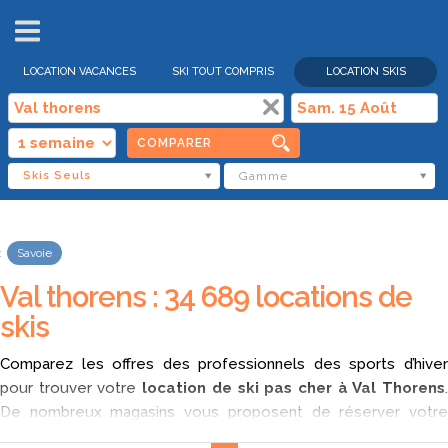
VENTES
FLASH
LOCATION VACANCES
SKI TOUT COMPRIS
LOCATION SKIS
COMPARER
Skis Seuls
Gamme
Savoie
Val thorens : 34 689 locations de
skis
Comparez les offres des professionnels des sports d’hiver
pour trouver votre
location de ski pas cher à Val Thorens
De nombreux magasins vous proposent de réserver votre
location de matériel de ski sur internet, nous vous proposons