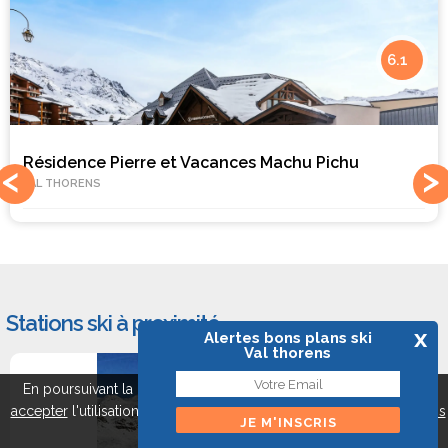
6.1
Résidence Pierre et Vacances Machu Pichu
VAL THORENS
Stations ski à proximité
x
Alertes bons plans ski
Val thorens
#1
En poursuivant la navigation sur ce site, vous pouvez
refuser
ou
accepter
l'utilisation de cookies pour mieux vous servir.
A propos
des cookies
Fermer