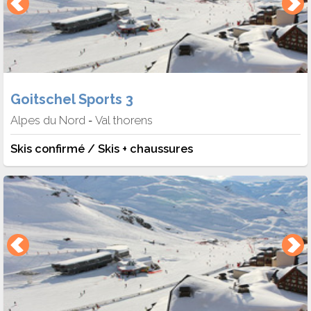
Goitschel Sports 3
Alpes du Nord
Val thorens
-
Skis confirmé / Skis + chaussures