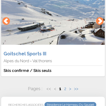
Goitschel Sports III
Alpes du Nord
Val thorens
-
Skis confirmé / Skis seuls
Pages :
<<
<
1
2
>
>>
Résidence Le Hameau Du Sauget
RECHERCHES ASSOCIÉES