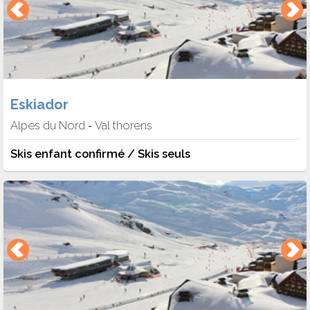
Eskiador
Alpes du Nord
Val thorens
-
Skis enfant confirmé / Skis seuls