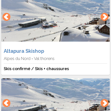
Altapura Skishop
Alpes du Nord
Val thorens
-
Skis confirmé / Skis + chaussures