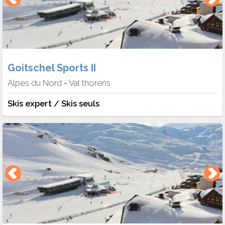
Goitschel Sports II
Alpes du Nord
Val thorens
-
Skis expert / Skis seuls