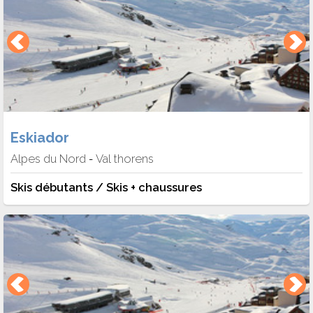
Eskiador
Alpes du Nord
Val thorens
-
Skis débutants / Skis + chaussures