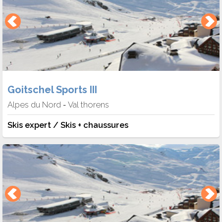
Goitschel Sports III
Alpes du Nord
Val thorens
-
Skis expert / Skis + chaussures